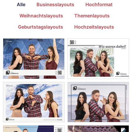
Alle
Businesslayouts
Hochformat
Weihnachtslayouts
Themenlayouts
Geburtstagslayouts
Hochzeitslayouts