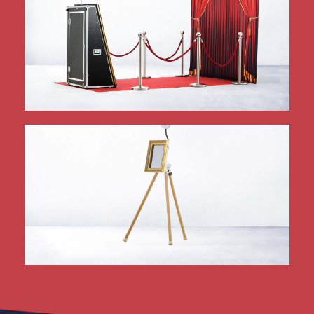
mehr Infos
Starfeeling für Ihre Gäste!
fotoSPIEGEL GALA
mehr Infos
Die kleinste Lösung, auch zum Einbau!
iPadBOOX