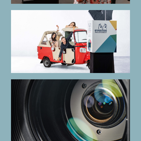
mehr Infos
Die rote Begleiterin für die fotoBOOX
Isabella
mehr Infos
echten Wow-Effekt sorgt.
Softwarebasiertes System, das für einen
superZOOM