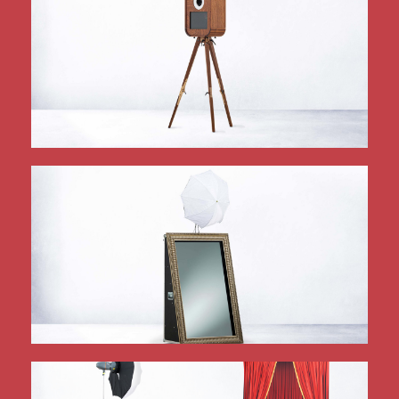
mehr Infos
Edel und klein
luxuryBOOX Mini
mehr Infos
Der fotografierende Spiegel
fotoSPIEGEL