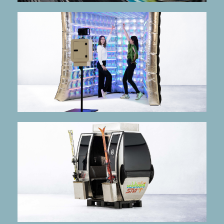
mehr Infos
Die Discobox zur fotoBOOX
voughBOOX
mehr Infos
Die fotoBOOX für Bergfreunde!
fotoGONDEL