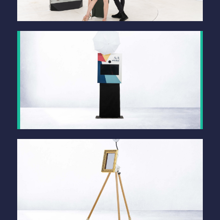
spiegelBOOX XXL
mehr Infos
Unser vielseitiges Standard-Modell
fotoBOOX
mehr Infos
Die kleinste Lösung, auch zum Einbau!
iPadBOOX