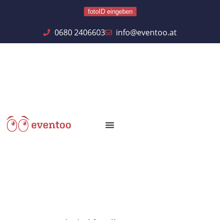
fotoID eingeben
0680 2406603
info@eventoo.at