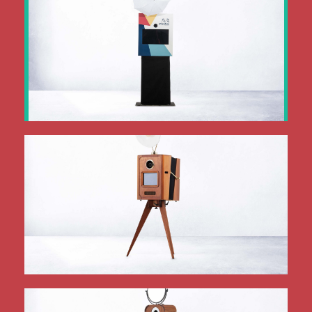
mehr Infos
Unser vielseitiges Standard-Modell
fotoBOOX
mehr Infos
Die fotoBOOX im historischen Kleid
luxuryBOOX