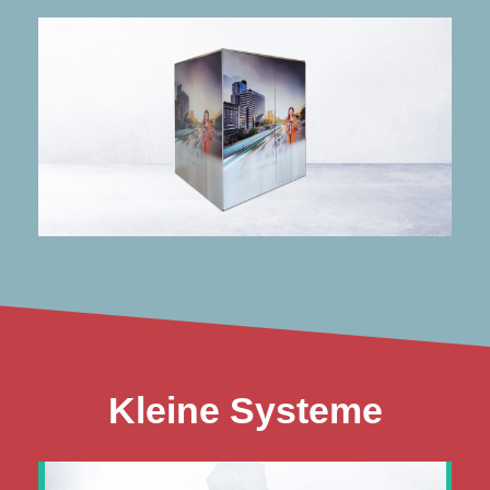
mehr Infos
Herzen liegt.
Wenn dir die Stimme deiner Gäste am
VideoAcoustikBOOX
Kleine Systeme