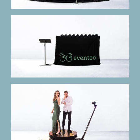
mehr Infos
Eingefrorene Bewegung
freezzFrame 10
mehr Infos
Alles dreht sich um dich!
360x