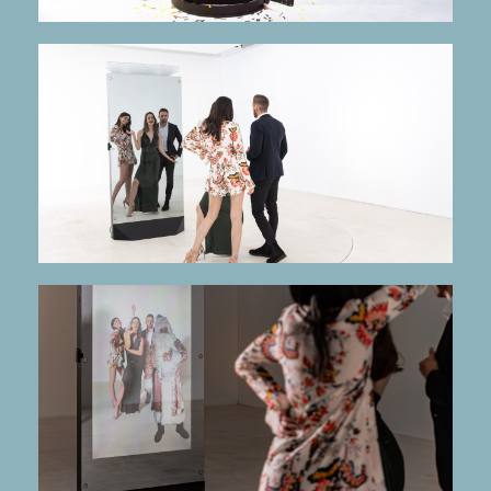
mehr Infos
Glamour
Fotografierender Riesenspiegel sorgt für
spiegelBOOX XXL
mehr Infos
Hol dir deinen Star aufs Bild!
AR - Augmented Reality