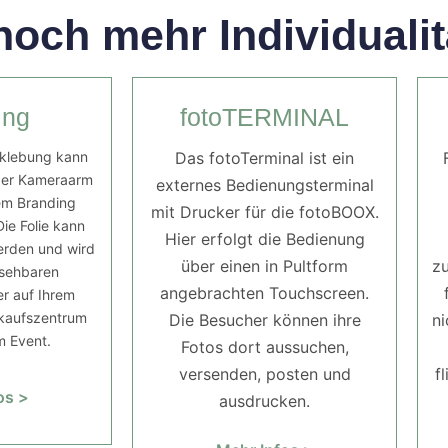
och mehr Individualit
ing
fotoTERMINAL
eklebung kann
Das fotoTerminal ist ein
 der Kameraarm
externes Bedienungsterminal
em Branding
mit Drucker für die fotoBOOX.
ie Folie kann
Hier erfolgt die Bedienung
erden und wird
über einen in Pultform
zu
sehbaren
angebrachten Touchscreen.
r auf Ihrem
nkaufszentrum
Die Besucher können ihre
ni
m Event.
Fotos dort aussuchen,
versenden, posten und
f
os >
ausdrucken.