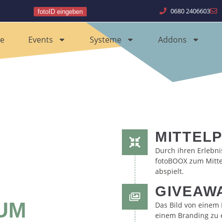
0680 2406603
fotoID eingeben
e
Events
Systeme
Addons
MITTEL
Durch ihren Erlebni
fotoBOOX zum Mitte
abspielt.
GIVEAW
 UM
Das Bild von einem 
einem Branding zu 