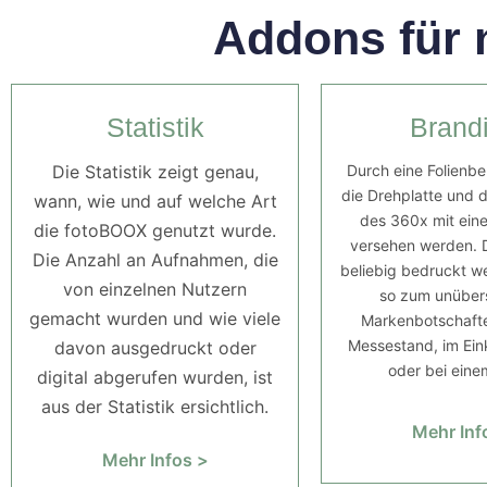
Addons für n
Statistik
Brand
Die Statistik zeigt genau,
Durch eine Folienb
die Drehplatte und
wann, wie und auf welche Art
des 360x mit ein
die fotoBOOX genutzt wurde.
versehen werden. D
Die Anzahl an Aufnahmen, die
beliebig bedruckt w
von einzelnen Nutzern
so zum unüber
gemacht wurden und wie viele
Markenbotschafte
Messestand, im Ei
davon ausgedruckt oder
oder bei eine
digital abgerufen wurden, ist
aus der Statistik ersichtlich.
Mehr Inf
Mehr Infos >