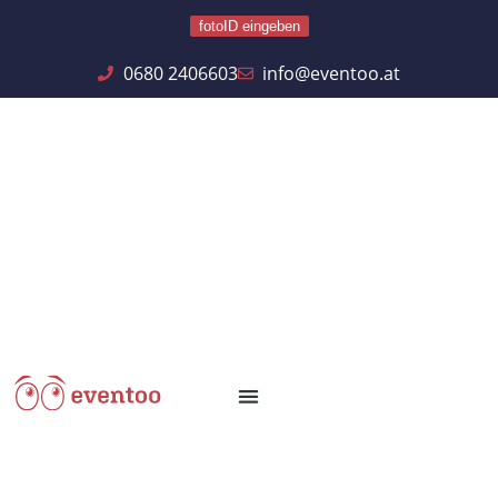
fotoID eingeben
0680 2406603
info@eventoo.at