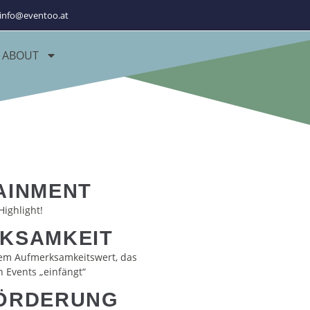
info@eventoo.at
ABOUT
AINMENT
Highlight!
KSAMKEIT
em Aufmerksamkeitswert, das
 Events „einfängt“
ÖRDERUNG