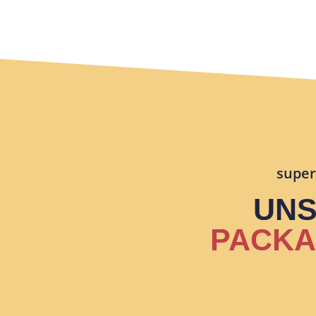
supe
UN
PACK