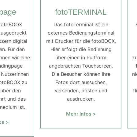
page
fotoTERMINAL
 fotoBOOX
Das fotoTerminal ist ein
ausgedruckt
externes Bedienungsterminal
zern digital
mit Drucker für die fotoBOOX.
n. Für den
Hier erfolgt die Bedienung
nnen wir eine
über einen in Pultform
zu
andingpage
angebrachten Touchscreen.
e Nutzerinnen
Die Besucher können ihre
ni
fotoBOOX zu
Fotos dort aussuchen,
 über den
versenden, posten und
f
hrt und das
ausdrucken.
edium ist.
Mehr Infos >
os >