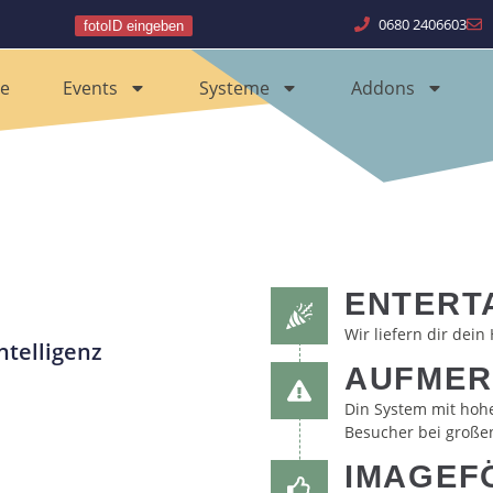
0680 2406603
fotoID eingeben
e
Events
Systeme
Addons
ENTERT
Wir liefern dir dein 
ntelligenz
AUFMER
Din System mit hoh
Besucher bei großen
IMAGEF