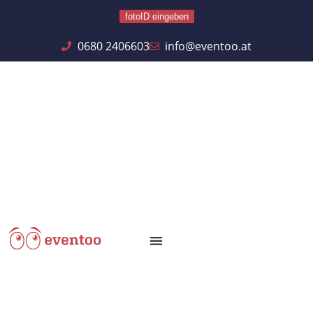
fotoID eingeben
0680 2406603
info@eventoo.at