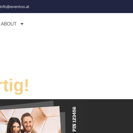
info@eventoo.at
ABOUT
tig!