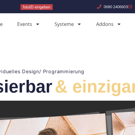
0680 2406603
fotoID eingeben
e
Events
Systeme
Addons
viduelles Design/ Programmierung
sierbar
& einzigar